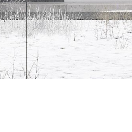
Projekt:
2016
Realizacja:
2018
Inwestor:
Prywatny
Lokalizacja: